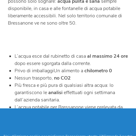
possono solo sognare:
acqua pulita e sana
sempre
disponibile, in casa e alle fontanelle di acqua potabile
liberamente accessibili. Nel solo territorio comunale di
Bressanone ve ne sono oltre 50.
L’acqua esce dal rubinetto di casa
al massimo 24 ore
dopo essere sgorgata dalla corrente.
Privo di imballaggiUn alimento a
chilometro 0
Nessun trasporto,
no CO2
Più fresca e più pura di qualsiasi altra acqua: lo
garantiscono le
analisi
effettuati ogni settimana
dall’azienda sanitaria.
L’acqua potabile per Bressanone viene prelevata da
16 fonti
.
Il 15% proviene dall’acqua di falda.