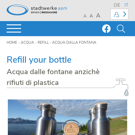
DE
IT
A
A
A
HOME
ACQUA
REFILL - ACQUA DALLA FONTANA
Refill your bottle
Acqua dalle fontane anzichè
rifiuti di plastica