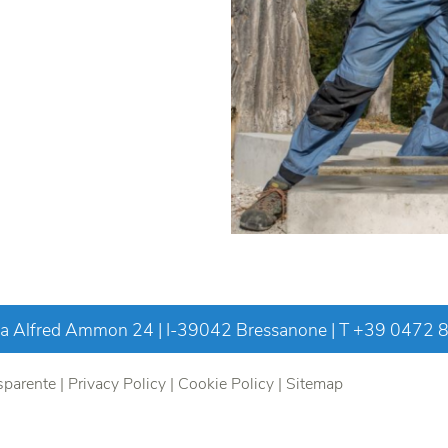
a
 Alfred Ammon 24 | I-39042 Bressanone | T
+39 0472 
sparente
|
Privacy Policy
|
Cookie Policy
|
Sitemap