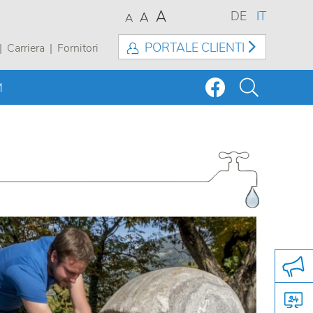
A
DE
IT
A
A
PORTALE CLIENTI
Carriera
Fornitori
M