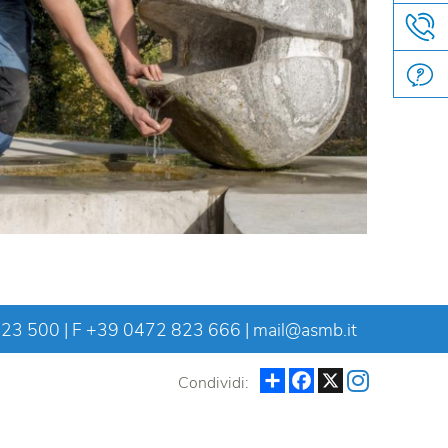
823 500
| F +39 0472 823 666 |
mail@asmb.it
Condividi
Facebook
X
Condividi: