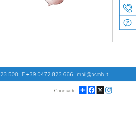
LA REGOLAMENTAZIONE
823 500
| F +39 0472 823 666 |
mail@asmb.it
Condividi
Facebook
X
Condividi: