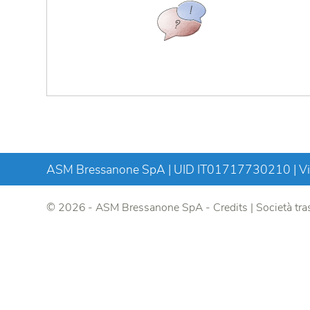
ASM Bressanone SpA | UID IT01717730210 | Via
© 2026 - ASM Bressanone SpA -
Credits
|
Società tra