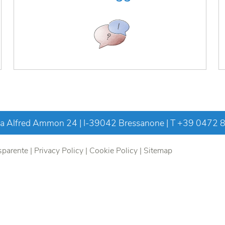
riciclaggio
IL REGOLAMENTO
 Alfred Ammon 24 | I-39042 Bressanone | T
+39 0472 
sparente
|
Privacy Policy
|
Cookie Policy
|
Sitemap