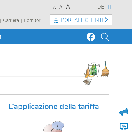
A
DE
IT
A
A
PORTALE CLIENTI
Carriera
Fornitori
M
Leggi qui il regolamento per
L’applicazione della tariffa
l’applicazione della tariffa per la
gestione dei rifiuti solidi urbani