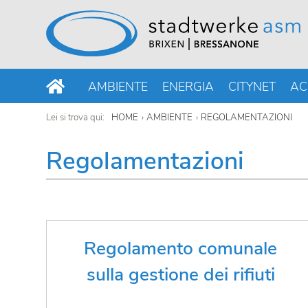
AMBIENTE
ENERGIA
CITYNET
AC
Lei si trova qui:
HOME
AMBIENTE
REGOLAMENTAZIONI
Regolamentazioni
Leggi qui la regolamentazione del
Regolamento comunale
Comune sulla gestione dei rifiuti
sulla gestione dei rifiuti
IL REGOLAMENTO