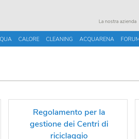
La nostra azienda
QUA
CALORE
CLEANING
ACQUARENA
FORU
Il regolamento disciplina
Regolamento per la
l’accettazione, lo stoccaggio, il
gestione dei Centri di
trasporto e trasferimento dei rifiuti
riciclaggio
come pure la gestione dei centri di