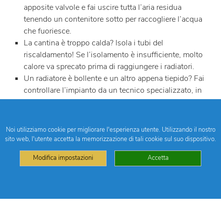
apposite valvole e fai uscire tutta l’aria residua
tenendo un contenitore sotto per raccogliere l’acqua
che fuoriesce.
La cantina è troppo calda? Isola i tubi del
riscaldamento! Se l’isolamento è insufficiente, molto
calore va sprecato prima di raggiungere i radiatori.
Un radiatore è bollente e un altro appena tiepido? Fai
controllare l’impianto da un tecnico specializzato, in
modo da migliorare il rendimento termico dell’intero
sistema.
La pompa del riscaldamento è vecchia? È il momento
Noi utilizziamo cookie per migliorare l'esperienza utente. Utilizzando il nostro
di sostituirla! Se non funzionanti, le pompe possono
sito web, l'utente accetta la memorizzazione di tali cookie sul suo dispositivo.
consumare fino al 20% dell’energia globale
Modifica impostazioni
Accetta
dell’impianto. L’investimento in un nuovo modello si
ammortizza nell’arco di pochi anni.
CENTRI DI RICICLAG
SERVI