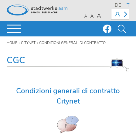
DE
IT
A
A
A
HOME
CITYNET
CONDIZIONI GENERALI DI CONTRATTO
CGC
Condizioni generali di contratto
CGC DI CITYNET
Citynet