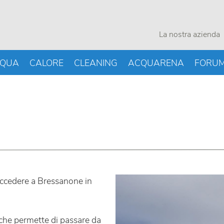
La nostra azienda
QUA
CALORE
CLEANING
ACQUARENA
FORU
 accedere a Bressanone in
 che permette di passare da