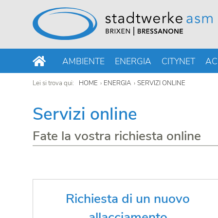
AMBIENTE
ENERGIA
CITYNET
AC
Lei si trova qui:
HOME
ENERGIA
SERVIZI ONLINE
Servizi online
Fate la vostra richiesta online
Hai bisogno di un allacciamento
Richiesta di un nuovo
nuovo?
allacciamento