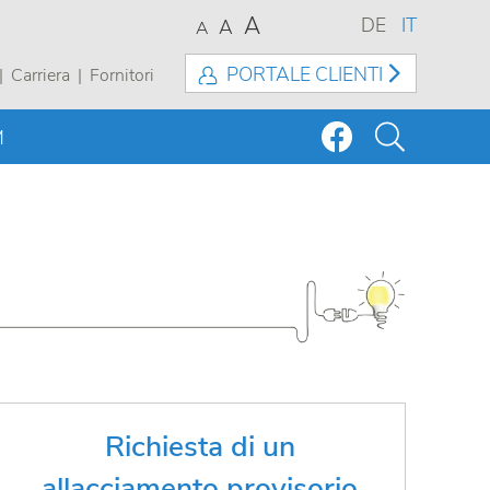
A
DE
IT
A
A
PORTALE CLIENTI
Carriera
Fornitori
M
Stai organizzando una festa e hai
Richiesta di un
bisogno di un allacciamento per
allacciamento provisorio