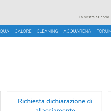
La nostra azienda
QUA
CALORE
CLEANING
ACQUARENA
FORU
Hai bisogno di una dichiarazione di
Richiesta dichiarazione di
allacciamento?
allacciamento