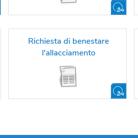
Hai bisogno di far benestare
Richiesta di benestare
l'allacciamento?
l'allacciamento
FAI LA RICHIESTA ONLINE