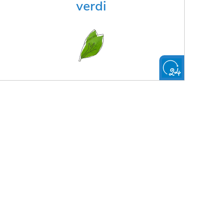
giardino semplicemente nel proprio
verdi
bidone
FAI LA RICHIESTA ONLINE