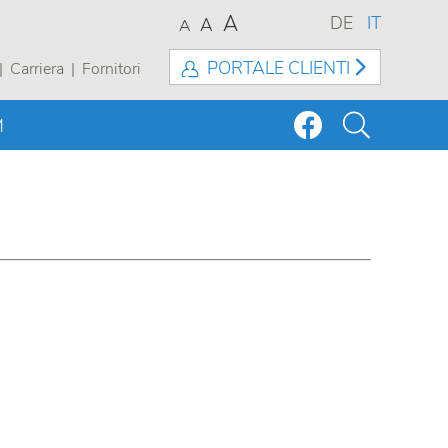
A
DE
IT
A
A
PORTALE CLIENTI
Carriera
Fornitori
M