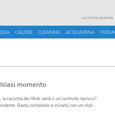
La nostra azienda
QUA
CALORE
CLEANING
ACQUARENA
FORU
ualsiasi momento
a raccolta dei rifiuti verdi o un controllo tecnico?
pondente. Basta compilarlo e inviarlo con un click.