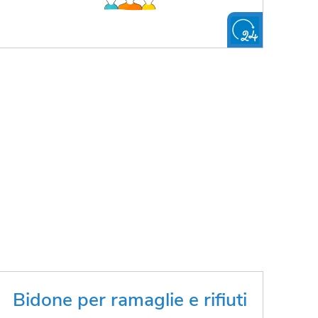
Smaltisci i tuoi rifiuti verdi di
Bidone per ramaglie e rifiuti