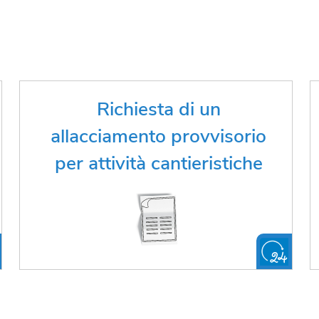
Hai bisogno di un allacciamento
Richiesta di un
provvisorio per attività
allacciamento provvisorio
cantieristiche?
per attività cantieristiche
FAI LA RICHIESTA ONLINE