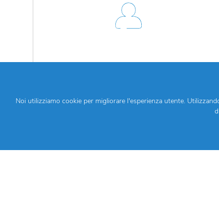
PORTALE CLIENTI
Noi utilizziamo cookie per migliorare l'esperienza utente. Utilizzand
d
E se, tuttavia, desiderate un con