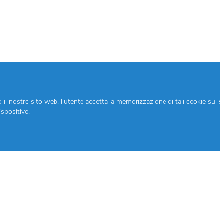
o il nostro sito web, l'utente accetta la memorizzazione di tali cookie sul
ispositivo.
siglio personale?