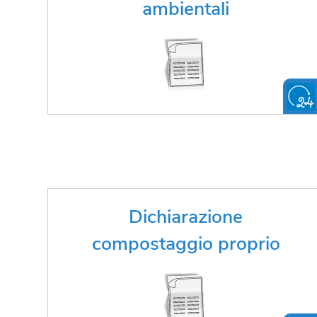
smaltire dei rifiuti ingombranti?
ambientali
FAI LA RICHIESTA ONLINE
Eseguendo correttamente il
Dichiarazione
compostaggio, sei esonerato dalla
compostaggio proprio
tariffa per la raccolta dei rifiuti
organici
FAI LA DICHIARAZIONE ONLINE