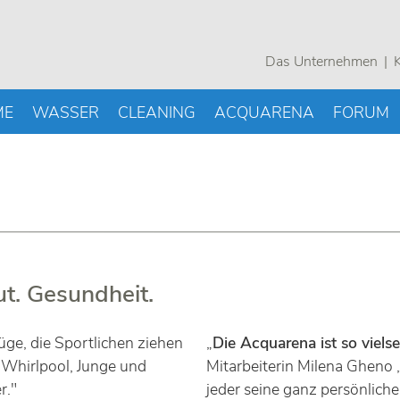
Das Unternehmen
K
ME
WASSER
CLEANING
ACQUARENA
FORUM
t. Gesundheit.
ge, die Sportlichen ziehen
„
Die Acquarena ist so vielse
 Whirlpool, Junge und
Mitarbeiterin Milena Gheno 
r."
jeder seine ganz persönliche