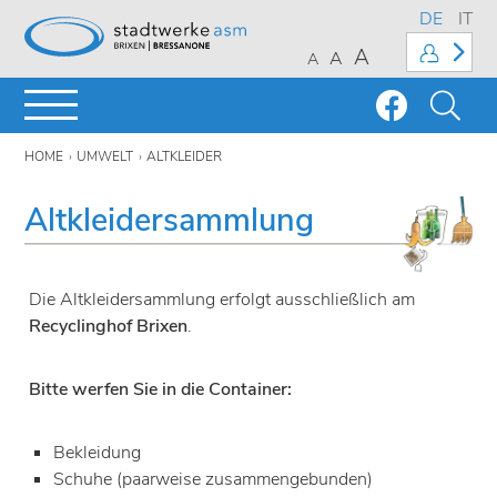
DE
IT
A
A
A
HOME
UMWELT
ALTKLEIDER
Altkleidersammlung
Die Altkleidersammlung erfolgt ausschließlich am
Recyclinghof Brixen
.
Bitte werfen Sie in die Container:
Bekleidung
Schuhe (paarweise zusammengebunden)