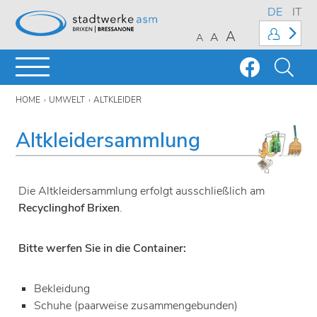
DE
IT
A
A
A
HOME
UMWELT
ALTKLEIDER
Altkleidersammlung
Die Altkleidersammlung erfolgt ausschließlich am
Recyclinghof Brixen
.
Bitte werfen Sie in die Container:
Bekleidung
Schuhe (paarweise zusammengebunden)