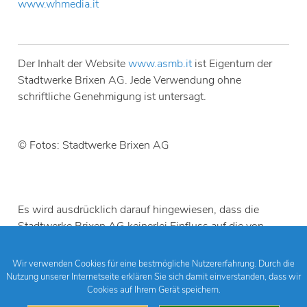
www.whmedia.it
Der Inhalt der Website
www.asmb.it
ist Eigentum der
Stadtwerke Brixen AG. Jede Verwendung ohne
schriftliche Genehmigung ist untersagt.
© Fotos: Stadtwerke Brixen AG
Es wird ausdrücklich darauf hingewiesen, dass die
Stadtwerke Brixen AG keinerlei Einfluss auf die von
dieser Webseite aus verlinkten Seiten und die dort
publizierten Inhalte hat.
Wir verwenden Cookies für eine bestmögliche Nutzererfahrung. Durch die
Nutzung unserer Internetseite erklären Sie sich damit einverstanden, dass wir
Cookies auf Ihrem Gerät speichern.