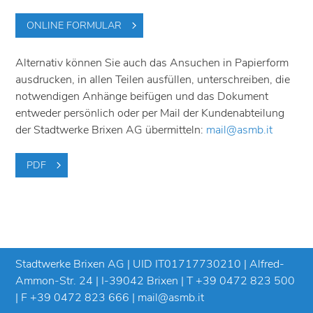
ONLINE FORMULAR
Alternativ können Sie auch das Ansuchen in Papierform
ausdrucken, in allen Teilen ausfüllen, unterschreiben, die
notwendigen Anhänge beifügen und das Dokument
entweder persönlich oder per Mail der Kundenabteilung
der Stadtwerke Brixen AG übermitteln:
mail@asmb.it
PDF
Stadtwerke Brixen AG | UID IT01717730210 | Alfred-
Ammon-Str. 24 | I-39042 Brixen | T
+39 0472 823 500
| F +39 0472 823 666 |
mail@asmb.it