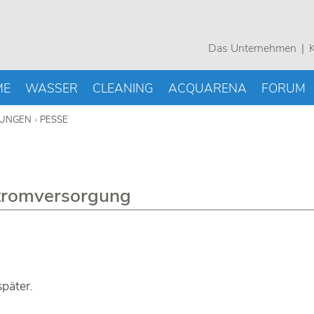
Das Unternehmen
K
ME
WASSER
CLEANING
ACQUARENA
FORUM
UNGEN
PESSE
tromversorgung
später.