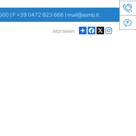
 500
| F +39 0472 823 666 |
mail@asmb.it
Teilen
Facebook
X
Jetzt teilen: