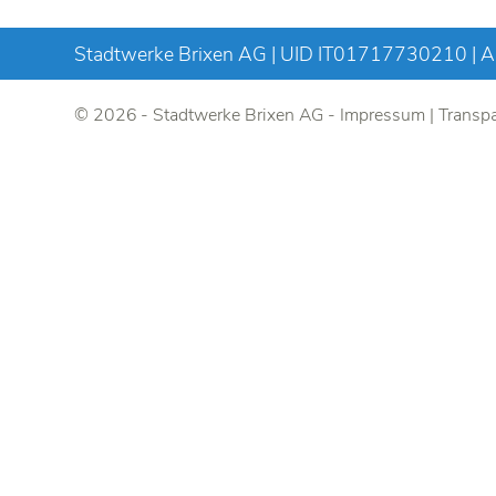
Stadtwerke Brixen AG | UID IT01717730210 | Al
© 2026 - Stadtwerke Brixen AG -
Impressum
|
Transpa