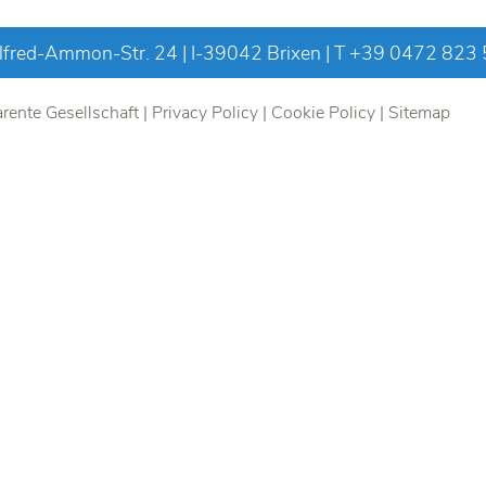
fred-Ammon-Str. 24 | I-39042 Brixen | T
+39 0472 823
rente Gesellschaft
|
Privacy Policy
|
Cookie Policy
|
Sitemap