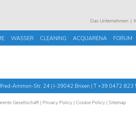
Das Unternehmen
K
ME
WASSER
CLEANING
ACQUARENA
FORUM
fred-Ammon-Str. 24 | I-39042 Brixen | T
+39 0472 823
rente Gesellschaft
|
Privacy Policy
|
Cookie Policy
|
Sitemap