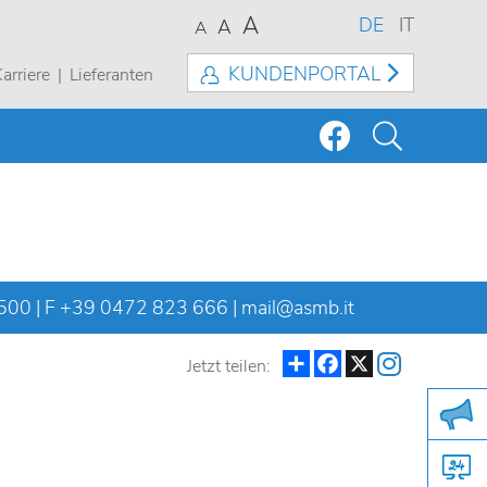
A
DE
IT
A
A
KUNDENPORTAL
arriere
Lieferanten
 500
| F +39 0472 823 666 |
mail@asmb.it
Teilen
Facebook
X
Jetzt teilen: